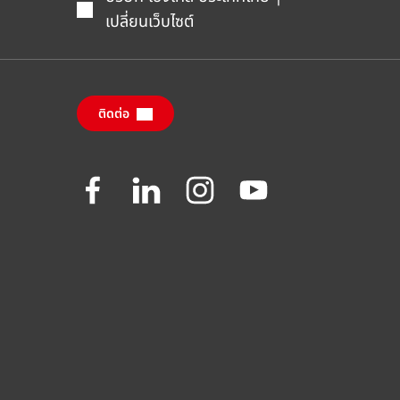
เปลี่ยนเว็บไซต์
ติดต่อ
Join
Join
Join
Join
us
us
us
us
on
on
on
on
Facebook
LinkedIn
Instagram
YouTube