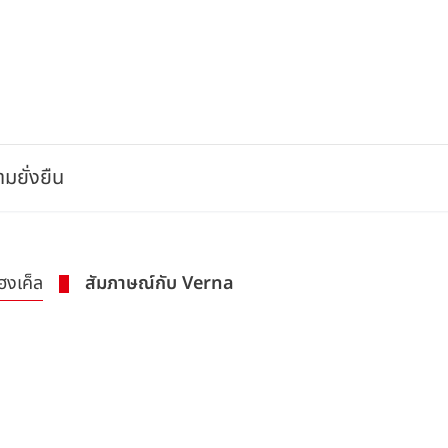
มยั่งยืน
ฮงเค็ล
สัมภาษณ์กับ Verna
a