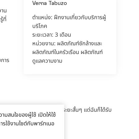
Verna Tabuzo
งาน
ตำแหน่ง:
ฝึกงานเกี่ยวกับบริการผู้
ที่
150 ปีของเฮงเค็ล
ก
บริโภค
ป
ระยะเวลา:
3 เดือน
150 ปีแห่งจิตวิญญาณของการบุกเบิก
หน่วยงาน:
ผลิตภัณฑ์ซักล้างและ
สะท้อนถึงการขับเคลื่อนความก้าวหน้าด้วยเป้า
ผลิตภัณฑ์ในครัวเรือน ผลิตภัณฑ์
หมายที่มั่นคง ที่เฮงเค็ล เราเปลี่ยนความ
บการ
ดูแลความงาม
เปลี่ยนแปลงให้กลายเป็นโอกาส ขับเคลื่อน
นวัตกรรม ความยั่งยืน และความรับผิดชอบ
เพื่อร่วมกันสร้างอนาคตที่ดียิ่งขึ้น
เรียนรู้เพิ่มเติม
รอบครัว แม้จะมาฝึกงานแค่ระยะสั้นๆ แต่ฉันก็ได้รับ
ามสนใจของผู้ใช้ เปิดให้ใช้
ีกด้วย
ลการใช้งานไซต์กับพาร์ทเนอ