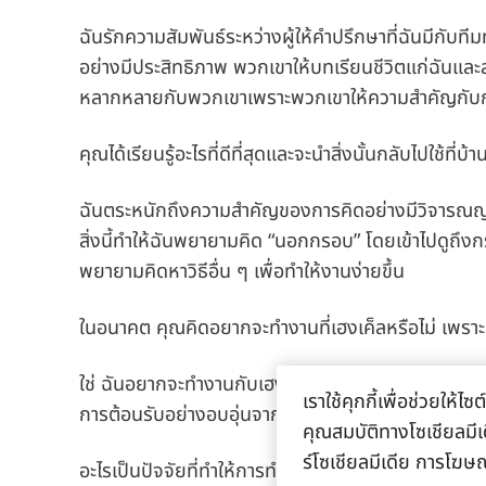
ฉันรักความสัมพันธ์ระหว่างผู้ให้คำปรึกษาที่ฉันมีกับ
อย่างมีประสิทธิภาพ พวกเขาให้บทเรียนชีวิตแก่ฉันและส
หลากหลายกับพวกเขาเพราะพวกเขาให้ความสำคัญกับกา
คุณได้เรียนรู้อะไรที่ดีที่สุดและจะนำสิ่งนั้นกลับไปใช้ที
ฉันตระหนักถึงความสำคัญของการคิดอย่างมีวิจารณญาณ
สิ่งนี้ทำให้ฉันพยายามคิด “นอกกรอบ” โดยเข้าไปดู
พยายามคิดหาวิธีอื่น ๆ เพื่อทำให้งานง่ายขึ้น
ในอนาคต คุณคิดอยากจะทำงานที่เฮงเค็ลหรือไม่ เพรา
ใช่ ฉันอยากจะทำงานกับเฮงเค็ลในอนาคต เพราะฉันอยากท
เราใช้คุกกี้เพื่อช่วยให
การต้อนรับอย่างอบอุ่นจากทีมและพวกเขาคอยให้คำปรึ
คุณสมบัติทางโซเชียลมีเด
ร์โซเชียลมีเดีย การโฆษ
อะไรเป็นปัจจัยที่ทำให้การทำงานที่เฮงเค็ลเป็นเรื่องสนุกท