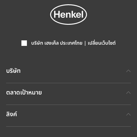
บริษัท เฮงเค็ล ประเทศไทย | เปลี่ยนเว็บไซต์
บริษัท
เกี่ยวกับเฮงเค็ล
ตลาดเป้าหมาย
แบรนด์เฮงเค็ล
เทคโนโลยีกาวเฮงเค็ล
(Henkel Adhesive Technologies)
ข่าวประชาสัมพันธ์ล่าสุด
ลิงค์
เฮงเค็ลคอนซูเมอร์แบรนด์
(Henkel Consumer Brands)
รายงานประจำปี
ตำแหน่งงานและการสมัครงาน
SDS, TDS, RoHS, RDS, Product Information