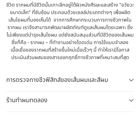
ชีวิต รากผมที่มีชีวิตนั้นเกาะลึกอยู่ใต้ผิวหนังศีรษะและสร้าง “อวัยวะ
ขนาดเล็ก” ที่ซับซ้อน ประกอบด้วยเซลล์ประเภทต่างๆ เพื่อผลิต
เส้นใยผมที่มองเห็นได้ จากการศึกษากระบวนการทางชีวภาพใน
รากผม เราจึงสามารถพัฒนาผลิตภัณฑ์ดูแลเส้นผมโดยเฉพาะ ซี่ง
ไม่เพียงแต่บำรุงเส้นใยผม แต่ยังสนับสนุนส่วนที่มีชีวิตของเส้นผม
ซึ่งก็คือ - รากผม – ที่ทำงานอย่างโดดเด่น การใช้แบบจำลอง
เนื้อเยื่อของรากผมที่สร้างขึ้นใหม่เมื่อเร็วๆ นี้ ทำให้เรามีโอกาส
ประเมินส่วนผสมของสารออกฤทธิ์ทางชีวภาพที่เหมาะสมที่สุด
การตรวจทางชีวฟิสิกส์ของเส้นผมและสีผม
ร้านทำผมทดลอง
Open
Ope
Slideshow
Sli
Open
Ope
Slideshow
Sli