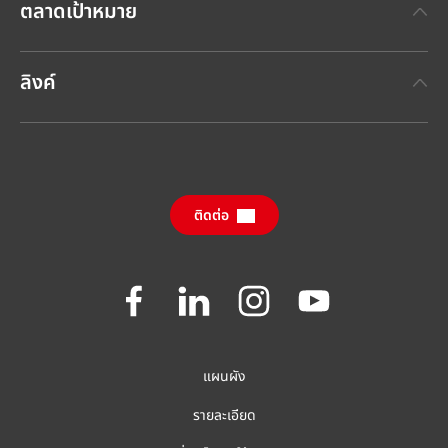
ตลาดเป้าหมาย
แบรนด์เฮงเค็ล
เทคโนโลยีกาวเฮงเค็ล
(Henkel Adhesive Technologies)
ข่าวประชาสัมพันธ์ล่าสุด
ลิงค์
เฮงเค็ลคอนซูเมอร์แบรนด์
(Henkel Consumer Brands)
รายงานประจำปี
ตำแหน่งงานและการสมัครงาน
SDS, TDS, RoHS, RDS, Product Information
กรายงานผลกระทบด้านความยั่งยืนประจำปี
ศูนย์ดาวน์โหลดข้อมูล
(ภาษาอังกฤษ)
ติดต่อ
คำถามที่ถามบ่อย
Join
Join
Join
Join
us
us
us
us
on
on
on
on
Facebook
LinkedIn
Instagram
YouTube
แผนผัง
รายละเอียด