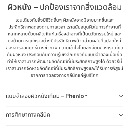
ผิวหนัง
– ปกป้องเราจากสิ่งแวดล้อม
เช่นเดียวกับสิ่งมีชีวิตอื่นๆ ผิวหนังอาจมีอายุมากขึ้นและ
ประสิทธิภาพลดลงตามกาลเวลา เราสนับสนุนผิวในการทำงานที่
หลากหลายด้วยผลิตภัณฑ์เครื่องสำอางที่เป็นนวัตกรรมใหม่ และ
ต่อต้านการแก่ชราอย่างมีประสิทธิภาพด้วยส่วนผสมที่แปลกใหม่
ของสารออกฤทธิ์ทางชีวภาพ ความเข้าใจโดยละเอียดของเราเกี่ยว
กับผิวหนัง ประกอบกับความรู้เชิงลีกเกี่ยวกับแบบจำลองเนื้อเยื่อ
ทำให้เราสามารถพัฒนาผลิตภัณฑ์ที่มีประสิทธิภาพสูงได้ ด้วยวิธีนี้
ปอยผมที่เตรียมไว้สำหรับการวัดแรงหวี
เราสามารถจัดหาผลิตภัณฑ์ที่มีประสิทธิภาพสูงและได้รับการพิสูจน์
จากการทดลองทางคลีนิกแก่ผู้บริโภค
แบบจำลองผิวหนังเทียม – Phenion
1 จาก 7
Test salon, Hamburg
(Germany): Reception
การศึกษาทางคลีนิค
ประสิทธิภาพของผลิตภัณฑ์เครื่องสำอางสำหรับเส้นผมของเรา
Open
Open
1 จาก 3
Slideshow
Slideshow
สามารถตรวจสอบได้บนเส้นผมจริงด้วยวิธีทดสอบทางชีวฟิสิกส์