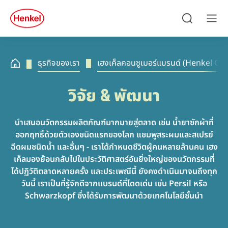
Skip to main content
Skip to footer
quick
search
ค้นหา
เมนู
ธุรกิจของเรา
เฮงเค็ลคอนซูเมอร์แบรนด์
(Henkel Co
วิจัย & พัฒนา
นำเสนอนวัตกรรมผลิตภัณฑ์มากมายสู่ตลาด เช่น น้ำยาซักผ้าที่
ออกฤทธิ์ด้วยตัวเองชนิดแรกของโลก แชมพูสระผมและสเปรย์
ฉีดผมชนิดน้ำ และอื่นๆ - เราได้กำหนดชีวิตผู้คนหลายล้านคน เฮง
เค็ลมองย้อนกลับไปในประวัติศาสตร์อันยิ่งใหญ่ของนวัตกรรมที่
ได้ปฏิวัติตลาดหลายครั้ง และประเพณีนี้ ยังคงดำเนินมาจนถึงทุก
วันนี้ เราเป็นที่รู้จักดีจากแบรนด์ที่โดดเด่น เช่น Persil หรือ
Schwarzkopf ซึ่งได้รับการพัฒนาด้วยเทคโนโลยีชั้นนำ