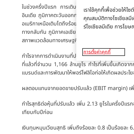
ในช่วงครึ่งปีแรก การเติบโตของยอดขายภายในของภู
เราใช้คุกกี้เพื่อช่วยให
อินเดีย ภูมิภาคตะวันออกกลางและแอฟริกา
(IMEA) ม
คุณสมบัติทางโซเชียลมีเด
อเมริกาเหนือเติบโตถึงร้อยละ 3.8
(ไตรมาส 2: ร้อยละ 
ร์โซเชียลมีเดีย การโฆษ
ทางกลับกัน ภูมิภาคเอเชียแปซิฟิกมียอดขายภายในติดล
สภาพแวดล้อมทางเศรษฐกิจที่ท้าทายในประเทศจีน
การตั้งค่าคุกกี้
กำไรจากการดำเนินงานที่ปรับแล้ว
(EBIT
ที่ปรับแล้ว
)
เพ
ที่แล้วที่จำนวน 1,166 ล้านยูโร กำไรที่เพิ่มขึ้นเกิ
แบรนด์และการพัฒนาให้พอร์โฟลิโอก่อให้เกิดผลประโยช
ผลตอบแทนจากยอดขายปรับแล้ว
(EBIT margin)
เพิ
กำไรสุทธิต่อหุ้นที่ปรับแล้ว
เพิ่ม 2.13 ยูโรในครึ่งปีแร
เทียบกับปีก่อน
เงินทุนหมุนเวียนสุทธิ
เพิ่มถึงร้อยละ 0.8 เป็นร้อยละ 6