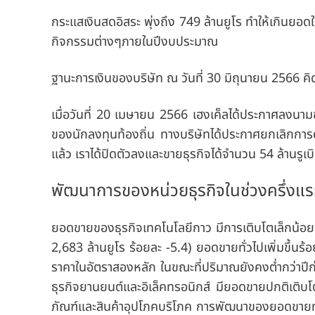
กระแสเงินสดอิสระ
พุ่งถึง 749 ล้านยูโร ทำให้เกินยอด
กิจกรรมต่างๆภายในปีงบประมาณ
ฐานะการเงินของบริษัท
ณ วันที่ 30 มิถุนายน 2566 คิด
เมื่อวันที่ 20 เมษายน 2566 เฮงเค็ลได้ประกาศลงนามข
ของนักลงทุนท้องถิ่น ทางบริษัทได้ประกาศยกเลิกการดำเ
แล้ว เราได้ปิดตัวลงและขายธุรกิจได้จำนวน 54 ล้านรูเบ
พัฒนาการของหน่วยธุรกิจในช่วงครึ่งแร
ยอดขายของ
ธุรกิจเทคโนโลยีกาว
มีการเติบโตเล็กน้อย
2,683 ล้านยูโร ร้อยละ -5.4) ยอดขายทั่วไปเพิ่มขึ้นร้
ราคาในอัตราสองหลัก ในขณะที่ปริมาณยังคงต่ำกว่าปีก่อ
ธุรกิจยานยนต์และอิเล็คทรอนิกส์ มียอดขายปกติเติบโ
ภัณฑ์และสินค้าอุปโภคบริโภค การพัฒนาของยอดขายทั่วไป