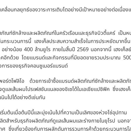
่อนกลยุทธ์ของวาระการเติบโตอย่างมีเป้าหมายอย่างต่อเนื่อง
ณฑ์ซักล้างและผลิตภัณฑ์ในครัวเรือนและธุรกิจบิวตี้แคร์ เป็นหน
ว้ ในกระบวนการนี้ เฮงเค็ลประสบความสำเร็จในการประหยัดมากขึ
 อย่างน้อย 400 ล้านยูโร ภายในสิ้นปี 2569 นอกจากนี้ เฮงเค็ลย
ภคอีกด้วย โดยแบรนด์และกิจกรรมที่มียอดขายรวมประมาณ 500 
ิจการของธุรกิจคอนซูเมอร์แบรนด์
พอร์ตโฟลิโอ ด้วยการเข้าซื้อแบรนด์ผลิตภัณฑ์ซักล้างและผลิตภั
แลเส้นผมโปรเฟสชันแนลของชิเซโด้ในเอเชียแปซิฟิค ซึ่งเฮงเค็ลได
เนินไปได้อย่างดีเช่นกัน
ิ่มต้นเมื่อต้นปีนี้และมุ่งเน้นไปที่ความเป็นเลิศของห่วงโซ่อุปทา
รผลิตสำหรับธุรกิจผลิตภัณฑ์ดูแลเส้นผมและร่างกายในยุโรป นอกจา
 ซึ่งเกี่ยวข้องกับการผลักดันการรวมการค้าด้วยกระบวนการโลจิ