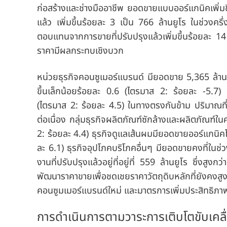
ก่อสร้างและช่างมืออาชีพ ยอดขายแบบออร์แกนิคเพิ่มข
แล้ว เพิ่มขึ้นร้อยละ 3 เป็น 766 ล้านยูโร ในช่วงค
ตอบแทนจากการขายที่ปรับปรุงแล้วเพิ่มขึ้นร้อยละ 14 เ
ราคามีผลกระทบเชิงบวก
หน่วยธุรกิจคอนซูเมอร์แบรนด์
มียอดขาย 5,365 ล้านยู
ขึ้นเล็กน้อยร้อยละ 0.6 (ไตรมาส 2: ร้อยละ -5.7)
(ไตรมาส 2: ร้อยละ 4.5) ในทางตรงกันข้าม ปริมาณที
ต่อเนื่อง กลุ่มธุรกิจผลิตภัณฑ์ซักล้างและผลิตภัณฑ์ใ
2: ร้อยละ 4.4) ธุรกิจดูแลเส้นผมมียอดขายออร์แกนิคโ
ละ 6.1) ธุรกิจอุปโภคบริโภคอื่นๆ มียอดขายคงที่ในช่
งานที่ปรับปรุงแล้วอยู่ที่อยู่ที่ 559 ล้านยูโร ซึ่งสูงก
พัฒนาราคาขายเพื่อชดเชยราคาวัตถุดิบหลักที่ยังคง
คอนซูมเมอร์แบรนด์ใหม่ และมาตรการเพิ่มประสิทธิภา
การดำเนินการตามวาระการเติบโตขับเคลื