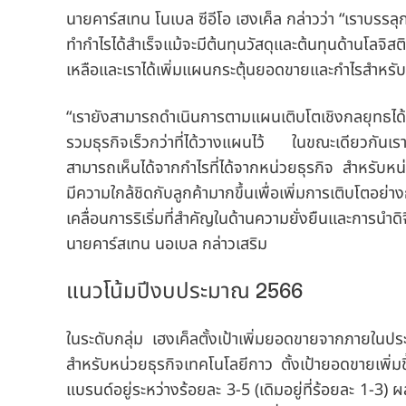
นายคาร์สเทน โนเบล ซีอีโอ เฮงเค็ล กล่าวว่า “เราบรรล
ทำกำไรได้สำเร็จแม้จะมีต้นทุนวัสดุและต้นทุนด้านโลจิสต
เหลือและเราได้เพิ่มแผนกระตุ้นยอดขายและกำไรสำหรับท
“เรายังสามารถดำเนินการตามแผนเติบโตเชิงกลยุทธได้เ
รวมธุรกิจเร็วกว่าที่ได้วางแผนไว้ ในขณะเดียวกันเราไ
สามารถเห็นได้จากกำไรที่ได้จากหน่วยธุรกิจ สำหรับห
มีความใกล้ชิดกับลูกค้ามากขึ้นเพื่อเพิ่มการเติบโต
เคลื่อนการริเริ่มที่สำคัญในด้านความยั่งยืนและการน
นายคาร์สเทน นอเบล กล่าวเสริม
แนวโน้มปีงบประมาณ 2566
ในระดับกลุ่ม เฮงเค็ลตั้งเป้าเพิ่มยอดขายจากภาย
สำหรับหน่วยธุรกิจเทคโนโลยีกาว ตั้งเป้ายอดขายเพิ่ม
แบรนด์อยู่ระหว่างร้อยละ 3-5
(เดิมอยู่ที่ร้อยละ 1-