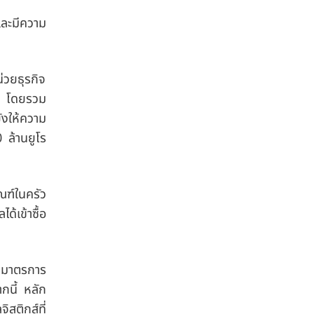
และมีความ
่วยธุรกิจ
้น โดยรวม
ังให้ความ
ล้านยูโร
ณฑ์ในครัว
้เข้าซื้อ
น มาตรการ
กนี้ หลัก
สติกส์ที่