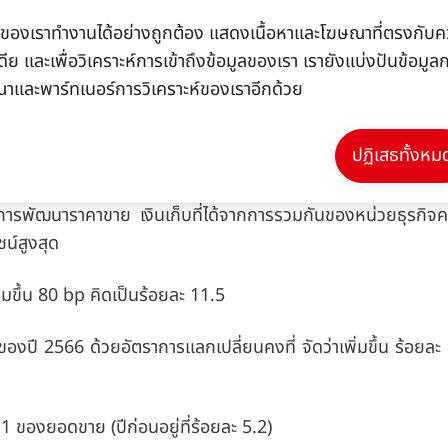
มิภาคยุโรปพุ่งถึงร้อยละ 2.4
(ไตรมาส 2: ร้อยละ 0.8) ในส่
้ไซต์ของเราทำงานได้อย่างถูกต้อง แสดงเนื้อหาและโฆษณาที่ตรงกับคว
ียอดขายภายในเพิ่มขึ้นถึงร้อยละ 25.7
(ไตรมาส 2: ร้อยละ 23.6
ีย และเพื่อวิเคราะห์การเข้าถึงข้อมูลของเรา เรายังแบ่งปันข้อมู
0.9) ภูมิภาคละตินอเมริกาเติบโตถึงร้อยละ 13.2
(ไตรมาส 2: ร้อยล
ณาและพาร์ทเนอร์การวิเคราะห์ของเราอีกด้วย
บอยู่ที่ ร้อยละ -2.7
(ไตรมาส 2: ร้อยละ -0.6) โดยมากเป็นผล
ปฏิเสธทั้งหม
ิ่มขึ้นในช่วงครึ่งปีแรกถึงร้อยละ 7.6 เป็นจำนวน 1,254 ล้านยูโร 
ดจากการพัฒนาราคาขาย เงินเก็บที่ได้จากการรวมกันของหน่วยธุรกิจค
น์สูงสุด
่มขึ้น 80 bp คิดเป็นร้อยละ 11.5
กของปี 2566 ด้วยอัตราการแลกเปลี่ยนคงที่ จัดว่าเพิ่มขึ้น ร้อยละ 
.1 ของยอดขาย (ปีก่อนอยู่ที่ร้อยละ 5.2)