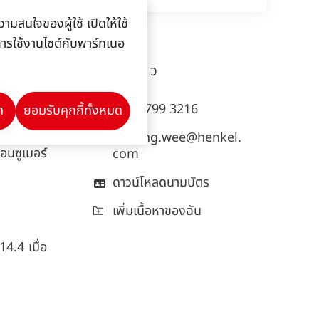
วนประเทศ
ามสนใจของผู้ใช้ เปิดให้ใช้
) ภูมิภาค
ลการใช้งานไซต์กับพาร์ทเนอ
ะ 9.4) ใน
เหม่ยหลิง
ว
กระทบจาก
+65 8799 3216
ด
ยอมรับคุกกี้ทั้งหมด
เทียบกับปี
meiling.wee@henkel.
อนซูเมอร์
com
ดาวน์โหลดนามบัตร
เพิ่มเนื้อหาของฉัน
14.4 เมื่อ