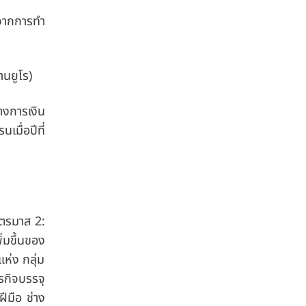
วจากการทำ
านยูโร)
างการเงิน
มื่อปีที่
ไตรมาส 2:
่มขึ้นของ
ห่ง กลุ่ม
รกิจบรรจุ
ีมือ ช่าง