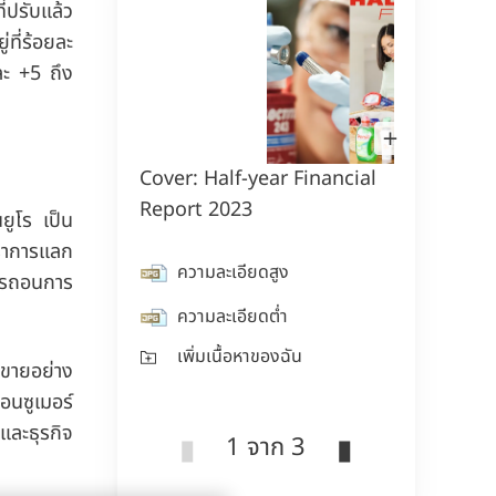
่ปรับแล้ว
ู่ที่ร้อยละ
ยละ +5 ถึง
เปิด
รูป
ใน
Cover: Half-year Financial
คาร์สเ
กล่อง
แสง
Report 2023
กรรมกา
ยูโร เป็น
ตราการแลก
ความละเอียดสูง
คว
การถอนการ
ความละเอียดต่ำ
คว
เพิ่มเนื้อหาของฉัน
เพ
ดขายอย่าง
อนซูเมอร์
และธุรกิจ
1 จาก 3