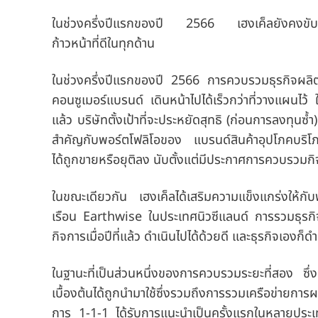
ในช่วงครึ่งปีแรกของปี 2566 เฮงเค็ลยังคงขับเคลื
ก้าวหน้าที่ดีในทุกด้าน
ในช่วงครึ่งปีแรกของปี 2566 การควบรวมธุรกิจผลิตภั
คอนซูเมอร์แบรนด์ เดินหน้าไปได้เร็วกว่าที่วางแผนไ
แล้ว บริษัทตั้งเป้าที่จะประหยัดสุทธิ
(ก่อนการลงทุนซ้ำ)
สำคัญกับพอร์ตโฟลิโอของ แบรนด์สินค้าอุปโภคบริโ
ได้ถูกขายหรือยุติลง นับตั้งแต่มีประกาศการควบรวมก
ในขณะเดียวกัน เฮงเค็ลได้เสริมความแข็งแกร่งให้กับ
เรือน Earthwise ในประเทศนิวซีแลนด์ การรวมธุรกิจดู
กิจการเมื่อปีที่แล้ว ดำเนินไปได้ด้วยดี และธุรกิจเองก็ดำ
ในฐานะที่เป็นส่วนหนึ่งของการควบรวมระยะที่สอง ซึ่งเร
เบื้องต้นได้ถูกนำมาใช้ซึ่งรวมถึงการรวมเครือข่ายกา
การ 1-1-1 ได้รับการแนะนำเป็นครั้งแรกในหลายประเทศ