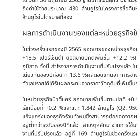
ณ วันที่ 30 มิถุนายน 2565
ฐานะการเงินสุทธิ
มีจำนวน
ถึงค่าใช้จ่ายประมาณ 430 ล้านยูโรในโครงการซื้อคืน
ล้านยูโรในไตรมาสที่สอง
ผลการดำเนินงานของแต่ละหน่วยธุรกิจใ
ในช่วงครึ่งแรกของปี 2565 ยอดขายของ
หน่วยธุรกิจ
+18.5 เปอร์เซ็นต์) ยอดขายปกติเพิ่มขึ้น +12.2 %(Q
ภูมิภาค ทั้งนี้ กำไรจากการดำเนินงานที่ปรับปรุงแล้ว ใ
เดียวกันของปีก่อน ที่ 13.6 %ผลตอบแทนจากการขายที่
ตัวเลขรายได้ได้รับผลกระทบจากราคาวัตถุดิบที่เพิ่มขึ้
ใน
หน่วยธุรกิจบิวตี้แคร์
ยอดขายเพิ่มขึ้นตามปกติ +0.
เล็กน้อยที่ +0.2 %และแตะ 1,842 ล้านยูโร (Q2: 950
แข็งแกร่งของธุรกิจร้านทำผมซึ่งสามารถต่อยอดจากผลป
อยู่ต่ำกว่าระดับของปีที่แล้ว สาเหตุหลักมาจากการใ
งานที่ปรับปรุงแล้ว อยู่ที่ 169 ล้านยูโรในช่วงคร