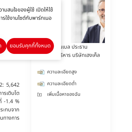
ิม สำหรับ
ามสนใจของผู้ใช้ เปิดให้ใช้
%
ลการใช้งานไซต์กับพาร์ทเนอ
งหมดอย่าง
ด
ยอมรับคุกกี้ทั้งหมด
คาร์สเทน โนเบล ประธาน
มาร์โค
กรรมการบริหาร บริษัทเฮงเค็ล
หน้าที่
ความละเอียดสูง
คว
ความละเอียดต่ำ
คว
2: 5,642
การเติบโต
เพิ่มเนื้อหาของฉัน
เพ
ี่ -1.4 %
ลกระทบจาก
านทางการ