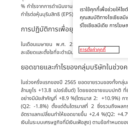
%
กำไรจากการดำเนินงานก่อนหักดอกเบี้ยและภาษีที่ปรั
เราใช้คุกกี้เพื่อช่วยให
กำไรต่อหุ้นบุริมสิทธิ
(
EPS)
ที่ปรับปรุงแล้วที่อัตราแล
คุณสมบัติทางโซเชียลมีเด
ร์โซเชียลมีเดีย การโฆษ
การปฏิบัติการเพื่อยุติการดำเนินธุรกิจใน
ในเดือนเมษายน พ.ศ. 2565 เฮงเค็ลตัดสินใจยุติการท
การตั้งค่าคุกกี้
ละเอียดและตั้งใจที่จะดำเนินการให้แล้วเสร็จภายในสิ้นปีนี
ยอดขายและกำไรของกลุ่มบริษัทในช่วงค
ในช่วงครึ่งแรกของปี 2565 ยอดขายรวมของทั้งกลุ่มอยู่
ล้านยูโร +13.8 เปอร์เซ็นต์) โดยยอดขายแบบปกติ ท
อย่างมีนัยสำคัญที่ +8.9 %
(ไตรมาส 2: +10.9%) การ
(Q2: -1.8%) ตั้งแต่ต้นไตรมาสที่ 2 ซึ่งรวมถึงผล
อัตราแลกเปลี่ยนทำให้ยอดขายขึ้น +2.4 %
(Q2: +4.7
เงินในระบบเศรษฐกิจที่มีเงินเฟ้อสูง) ตามข้อกำหนดของป