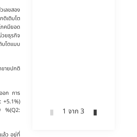
ตัวเลขสอง
ติเติบโต
ิโภคมียอด
่วยธุรกิจ
ติบโตแบบ
อดขายปกติ
นออก
การ
: +5.1%)
.9 %(Q2:
1 จาก 3
งแล้ว
อยู่ที่