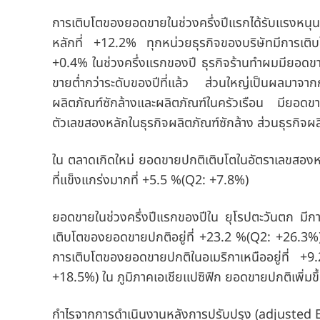
การเติบโตของยอดขายในช่วงครึ่งปีแรกได้รับแรงห
หลักที่ +12.2% ทุกหน่วยธุรกิจของบริษัทมีการเ
+0.4% ในช่วงครึ่งแรกของปี ธุรกิจร้านทำผมมียอดขาย
ขายต่ำกว่าระดับของปีที่แล้ว ส่วนใหญ่เป็นผลมาจ
ผลิตภัณฑ์ซักล้างและผลิตภัณฑ์ในครัวเรือน
มียอดขายท
ตัวเลขสองหลักในธุรกิจผลิตภัณฑ์ซักล้าง
ส่วนธุรกิจผล
ใน
ตลาดเกิดใหม่
ยอดขายปกติเติบโตในอัตราเลขสองหล
ที่แข็งแกร่งมากที่ +5.5 %(Q2: +7.8%)
ยอดขายในช่วงครึ่งปีแรกของปีใน
ยุโรปตะวันตก
มีกา
เติบโตของยอดขายปกติอยู่ที่ +23.2 %(Q2: +26.3%
การเติบโตของยอดขายปกติใน
อเมริกาเหนือ
อยู่ที่ 
+18.5%) ใน
ภูมิภาคเอเชียแปซิฟิก
ยอดขายปกติเพิ่มข
กำไรจากการดำเนินงานหลังการปรับปรุง
(adjusted 