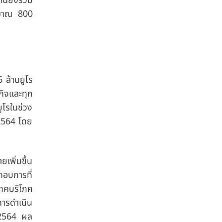
นี้ยังรวม
ระมาณ 800
 ล้านยูโร
กิจและทุก
ยูโรในช่วง
 2564 โดย
เพิ่มขึ้น
กอบการที่
โภคบริโภค
การดำเนิน
ี 2564 ผล