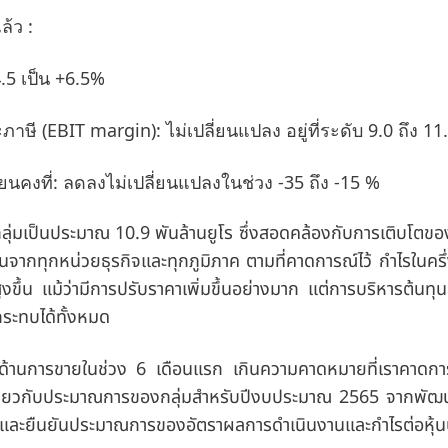
้ว :
.5
เป็น +
6.5%
ะภาษี
(
EBIT margin):
ไม่เปลี่ยนแปลง อยู่ที่ระดับ
9.0
ถึง
11
่ยนคงที่: ลดลงไม่เปลี่ยนแปลงในช่วง -
35
ถึง -
15
%
ลุ่มเป็นประมาณ
10.9
พันล้านยูโร ซึ่งสอดคล้องกับการเติบโต
จากทุกหน่วยธุรกิจและทุกภูมิภาค ตามที่คาดการณ์ไว้ กำไรในครึ่
งขึ้น แม้ว่ามีการปรับราคาเพิ่มขึ้นอย่างมาก แต่การบริหารต้นทุนท
ระทบได้ทั้งหมด
นด้านการขายในช่วง
6
เดือนแรก เกินความคาดหมายที่เราคาดการ
งเดียวกับประมาณการของกลุ่มสำหรับปีงบประมาณ
2565
จากพัฒน
มและยืนยันประมาณการของอัตราผลการดำเนินงานและกำไรต่อหุ้นบุ