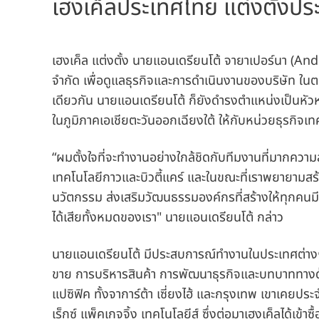
เฮงเค็ลประเทศไทย แต่งตั้งปร
เฮงเค็ล แต่งตั้ง นายแอนเดรียนโต้ จายาเปอร์นา
(And
จำกัด เพื่อดูแลธุรกิจและการดำเนินงานของบริษัท ใน
เดียวกัน นายแอนเดรียนโต้ ก็ยังดำรงตำแหน่งเป็นหัว
ในภูมิภาคเอเชียตะวันออกเฉียงใต้ ให้กับหน่วยธุรกิจเ
“ผมตั้งใจที่จะทำงานอย่างใกล้ชิดกับทีมงานที่มากคว
เทคโนโลยีกาวและบิวตี้แคร์ และในขณะที่เราพยายามสร้า
นวัตกรรม ส่งเสริมวัฒนธรรมองค์กรที่สร้างให้ทุกคนมี
ได้เสียทั้งหมดของเรา" นายแอนเดรียนโต้ กล่าว
นายแอนเดรียนโต้ มีประสบการณ์ทำงานในประเทศต่างๆ 
ขาย การบริหารสินค้า การพัฒนาธุรกิจและบทบาททาง
แปซิฟิค ทั้งจาการ์ต้า เซี่ยงไฮ้ และกรุงเทพ เขาเคยประจ
เร็กซ์ แพ็คเกจจิ้ง เทคโนโลยีส์ ซึ่งต่อมาเฮงเค็ลได้เข้าซ