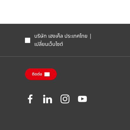
บริษัท เฮงเค็ล ประเทศไทย |
เปลี่ยนเว็บไซต์
ติดต่อ
Join
Join
Join
Join
us
us
us
us
on
on
on
on
Facebook
LinkedIn
Instagram
YouTube