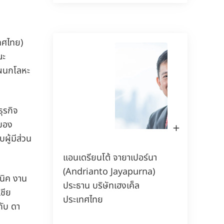
150 ปีของเฮงเค็ล
ก
ทศไทย)
ป
ณะ
150 ปีแห่งจิตวิญญาณของการบุกเบิก
แผนกโลหะ
สะท้อนถึงการขับเคลื่อนความก้าวหน้าด้วยเป้า
หมายที่มั่นคง ที่เฮงเค็ล เราเปลี่ยนความ
เปลี่ยนแปลงให้กลายเป็นโอกาส ขับเคลื่อน
ุรกิจ
นวัตกรรม ความยั่งยืน และความรับผิดชอบ
งของ
เปิด
เพื่อร่วมกันสร้างอนาคตที่ดียิ่งขึ้น
รูป
ผู้มีส่วน
ใน
กล่อง
แสง
แอนเดรียนโต้ จายาเปอร์นา
เรียนรู้เพิ่มเติม
(Andrianto Jayapurna)
นิค งาน
ประธาน บริษัทเฮงเค็ล
ชีย
ประเทศไทย
กับ ดา