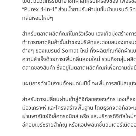
เปิดตัวนวัตกรรมน้ำยาซักผ้าสำหรับเครื่องของ เพอร
“Purex 4-in-1” ส่วนน้ำยาปรับผ้านุ่มชั้นนำแบรนด์ Sn
กลิ่นหอมใหม่ๆ
สำหรับตลาดผลิตภัณฑ์ในครัวเรือน เฮงเค็ลมุ่งสร้างกา
ทำการตลาดสินค้าชั้นนำของบริษัทและตอบสนองเทรนด์
ต่างๆ ของแบรนด์ Somat ใหม่ ทั้งผลิตภัณฑ์ซักผ้าแ
ความสำเร็จด้วยการเพิ่มกลิ่นหอมใหม่ รวมถึงกลุ่มผลิต
ตลาดของสินค้า ซึ่งอยู่ในตลาดผลิตภัณฑ์เพื่อความยั่งย
แผนการดำเนินงานทั้งหมดในปีนี้ จะเพิ่มการสนับสนุนง
สำหรับการเปลี่ยนผ่านเข้าสู่ดิจิทัลขององค์กร เฮงเค็ลจ
มือวิเคราะห์ และโครงสร้างพื้นฐาน โดยธุรกิจดิจิทัลจ
ผ่านพาณิชย์อิเล็คทรอนิกส์ หรือ และบริการดิจิทัลให
อีคอมเมิร์ซรายสำคัญ หรือแอปพลิเคชั่นอินเตอร์เน็ตอ