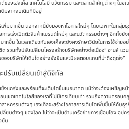
์ของเฮงเค็ล เทคโนโลยี นวัตกรรม และตลาดสำคัญต่างๆ ในขณะท
เติมจากงบเดิมที่มีอยู่
้เพิ่มมากขึ้น นอกจากนี้ยังมองหาโอกาสใหม่ๆ โดยเฉพาะในกลุ่มธุ
ารเร่งเปิดตัวสินค้าแบรนด์ใหม่ๆ และนวัตกรรมต่างๆ อีกทั้งยังเ
่มมากขึ้น ในเวลาเดียวกันเฮงเค็ลจะยังคงรักษาวินัยในการใช้จ่ายอย
 รวมทั้งปรับเปลี่ยนโครงสร้างบริษัทอย่างต่อเนื่อง” ฮานส์ แวน 
ไรของบริษัทให้เติบโตอย่างยั่งยืนและมีผลตอบแทนที่น่าดึงดูดใจ”
ับเปลี่ยนเข้าสู่ดิจิทัล
ข็งแกร่งและพร้อมที่จะเติบโตขึ้นในอนาคต แม้ว่าจะต้องเผชิญหน
ากขอบเขตเทคโนโลยีของเราที่ไม่มีใครเทียบเท่า รวมถึงความครอบคล
ตสาหกรรมต่างๆ เฮงเค็ลจะสร้างโอกาสการเติบโตเพิ่มขึ้นให้กับธุร
่ยนต่างๆ ของโลก ไม่ว่าจะเป็นด้านเครือข่ายการเชื่อมโยง อุปก
งยืน