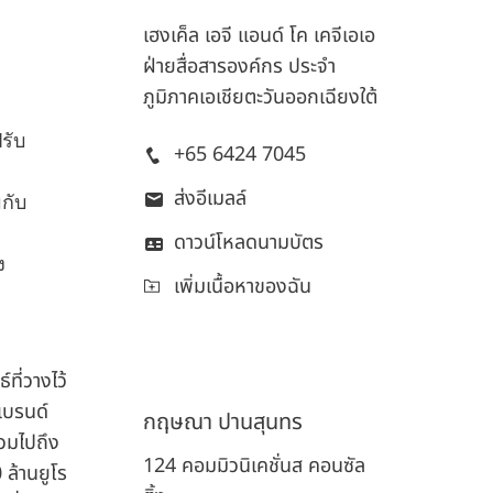
เฮงเค็ล เอจี แอนด์ โค เคจีเอเอ
ฝ่ายสื่อสารองค์กร ประจำ
150 ปีของเฮงเค็ล
ก
ภูมิภาคเอเชียตะวันออกเฉียงใต้
ป
150 ปีแห่งจิตวิญญาณของการบุกเบิก
รับ
+65 6424 7045
สะท้อนถึงการขับเคลื่อนความก้าวหน้าด้วยเป้า
หมายที่มั่นคง ที่เฮงเค็ล เราเปลี่ยนความ
ส่งอีเมลล์
กับ
เปลี่ยนแปลงให้กลายเป็นโอกาส ขับเคลื่อน
ดาวน์โหลดนามบัตร
นวัตกรรม ความยั่งยืน และความรับผิดชอบ
ง
เพิ่มเนื้อหาของฉัน
เพื่อร่วมกันสร้างอนาคตที่ดียิ่งขึ้น
เรียนรู้เพิ่มเติม
ที่วางไว้
แบรนด์
กฤษณา
ปานสุนทร
รวมไปถึง
124 คอมมิวนิเคชั่นส คอนซัล
 ล้านยูโร