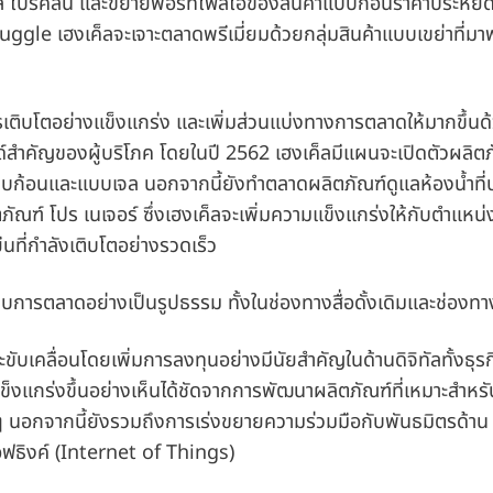
์ซิล โปรคลีน และขยายพอร์ทโฟลิโอของสินค้าแบบก้อนราคาประหยั
uggle เฮงเค็ลจะเจาะตลาดพรีเมี่ยมด้วยกลุ่มสินค้าแบบเขย่าที่มา
รเติบโตอย่างแข็งแกร่ง และเพิ่มส่วนแบ่งทางการตลาดให้มากขึ้น
สำคัญของผู้บริโภค โดยในปี 2562 เฮงเค็ลมีแผนจะเปิดตัวผลิตภ
บบก้อนและแบบเจล นอกจากนี้ยังทำตลาดผลิตภัณฑ์ดูแลห้องน้ำที
ภัณฑ์ โปร เนเจอร์ ซึ่งเฮงเค็ลจะเพิ่มความแข็งแกร่งให้กับตำแหน
ืนที่กำลังเติบโตอย่างรวดเร็ว
บการตลาดอย่างเป็นรูปธรรม ทั้งในช่องทางสื่อดั้งเดิมและช่องทาง
ะขับเคลื่อนโดยเพิ่มการลงทุนอย่างมีนัยสำคัญในด้านดิจิทัลทั้งธุรก
ะแข็งแกร่งขึ้นอย่างเห็นได้ชัดจากการพัฒนาผลิตภัณฑ์ที่เหมาะสำห
ม่ๆ นอกจากนี้ยังรวมถึงการเร่งขยายความร่วมมือกับพันธมิตรด้าน
อฟธิงค์
(Internet of Things)