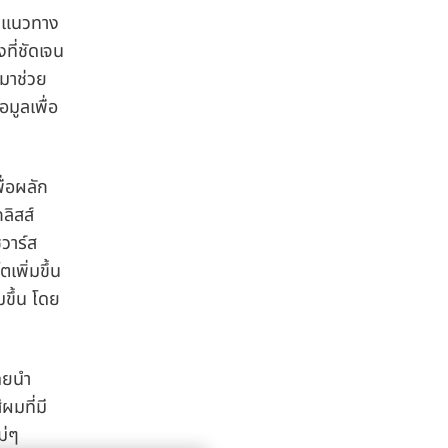
่มแนวทาง
ที่ชัดเจน
ามาช่วย
มูลเพื่อ
ื่อผลัก
ลิสส์
วาร์ส
เพิ่มขึ้น
มขึ้น โดย
โดยนำ
ผมที่มี
ม่ๆ