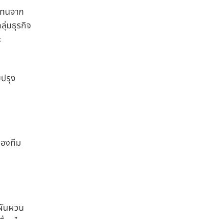
บแทนจาก
ุ่มธุรกิจ
ะ
บปรุง
ของทีม
มผันผวน