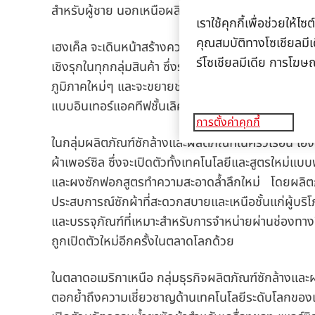
สำหรับผู้ชาย นอกเหนือผลิตภัณฑ์ตกแต่งผม และขยายสิน
เราใช้คุกกี้เพื่อช่วยให
คุณสมบัติทางโซเชียลมีเด
เฮงเค็ล จะเดินหน้าสร้างความแข็งแกร่งให้กับกลุ่มธุร
ร์โซเชียลมีเดีย การโฆษ
เชิงรุกในทุกกลุ่มสินค้า ซึ่งรวมถึงผลิตภัณฑ์เปลี่ยนส
ภูมิภาคใหม่ๆ และจะขยายช่องทางจัดจำหน่ายสินค้ากลุ่มช
แบบอินเทอร์แอคทีฟชั้นเลิศสำหรับลูกค้าบีทูบี
(B2B) เพ
การตั้งค่าคุกกี้
ในกลุ่มผลิตภัณฑ์ซักล้างและผลิตภัณฑ์ในครัวเรือน เฮง
ผ้าเพอร์ซิล ซึ่งจะเปิดตัวทั้งเทคโนโลยีและสูตรใหม่แ
และผงซักฟอกสูตรทำความสะอาดล้ำลึกใหม่ โดยผลิตภั
ประสบการณ์ซักผ้าที่สะดวกสบายและเหนือชั้นแก่ผู้บริโภ
และบรรจุภัณฑ์ที่เหมาะสำหรับการจำหน่ายผ่านช่องทา
ถูกเปิดตัวใหม่อีกครั้งในตลาดโลกด้วย
ในตลาดอเมริกาเหนือ กลุ่มธุรกิจผลิตภัณฑ์ซักล้างและผ
ตอกย้ำถึงความเชี่ยวชาญด้านเทคโนโลยีระดับโลกของเฮง