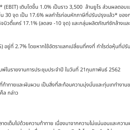
ว*
(EBIT) เติบโตขึ้น 1.0% เป็นราว 3,500 ล้านยูโร ส่วนผลตอ
้น 30 จุด เป็น 17.6% ผลกำไรก่อนหักภาษีที่ปรับปรุงแล้ว* ของกล
รกิจบิวตี้แคร์ 17.1%
(ลดลง -10 จุด) และกลุ่มผลิตภัณฑ์ซักล้างแล
) อยู่ที่ 2.7% โดยหากใช้อัตราแลกเปลี่ยนที่คงที่ กำไรต่อหุ้นที่ปรั
มพ์ในรายงานการประชุมประจำปี ในวันที่ 21กุมภาพันธ์ 2562
าทายและผันผวน เป็นสิ่งที่สะท้อนความมุ่งมั่นและทุ่มเททำงาน
ค็ล กล่าว
นตลาดเต็มไปด้วยความท้าทาย เนื่องมาจากความไม่แน่นอนและควา