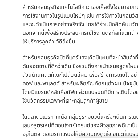
สำหรับกลุ่มธุรกิจเทคโนโลยีกาว เฮงเค็ลตั้งใจขยายบท
การใช้งานกาวในรูปแบบใหม่ๆ เช่น การใช้กาวในกลุ่มวัส
และจะดำเนินการอย่างจริงจัง โดยได้ร่วมมือคิดค้นนวัตก
นอกจากนี้เพื่อสร้างประสบการณ์ใช้งานดิจิทัลที่แตกต่
ให้บริการลูกค้าได้ดียิ่งขึ้น
สำหรับกลุ่มธุรกิจบิวตี้แคร์ เฮงเค็ลมีแผนที่จะนำสินค้า
ดันยอดขายที่ดีกว่าเดิม ซึ่งรวมถึงการนำเสนอสูตรให
ส่วนด้านผลิตภัณฑ์เปลี่ยนสีผม เพื่อสร้างการเติบโตอย
คอฟ และพาเลตต์ สำหรับผลิตภัณฑ์ตกแต่งผม ปัจจุบันเฮง
โดยมีแบรนด์หลักคือทัฟท์ ส่วนแบรนด์ที่มีการเติบโตอย
ใช้นวัตกรรมเฉพาะที่เจาะกลุ่มลูกค้าผู้ชาย
ในตลาดอเมริกาเหนือ กลุ่มธุรกิจบิวตี้แคร์จะเน้นการเ
เสนอสูตรใหม่ที่ตอบโจทย์เทรนด์ของผิวสุขภาพดีมาเป็น
อยู่ในตลาดอเมริกาเหนือให้มีความดึงดูดใจ ขณะที่แบรนด