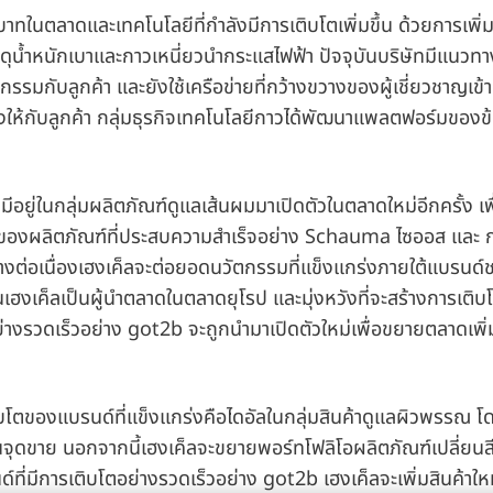
บาทในตลาดและเทคโนโลยีที่กำลังมีการเติบโตเพิ่มขึ้น ด้วยการเพิ
ดุน้ำหนักเบาและกาวเหนี่ยวนำกระแสไฟฟ้า ปัจจุบันบริษัทมีแนวทาง
รรมกับลูกค้า และยังใช้เครือข่ายที่กว้างขวางของผู้เชี่ยวชาญเข้
างให้กับลูกค้า กลุ่มธุรกิจเทคโนโลยีกาวได้พัฒนาแพลตฟอร์มของข้อ
ที่มีอยู่ในกลุ่มผลิตภัณฑ์ดูแลเส้นผมมาเปิดตัวในตลาดใหม่อีกครั้ง เพ
ม่ของผลิตภัณฑ์ที่ประสบความสำเร็จอย่าง Schauma ไซออส และ ก
่างต่อเนื่องเฮงเค็ลจะต่อยอดนวัตกรรมที่แข็งแกร่งภายใต้แบรนด์ช
เค็ลเป็นผู้นำตลาดในตลาดยุโรป และมุ่งหวังที่จะสร้างการเติบโต
่างรวดเร็วอย่าง got2b จะถูกนำมาเปิดตัวใหม่เพื่อขยายตลาดเพิ่
ติบโตของแบรนด์ที่แข็งแกร่งคือไดอัลในกลุ่มสินค้าดูแลผิวพรรณ 
จุดขาย นอกจากนี้เฮงเค็ลจะขยายพอร์ทโฟลิโอผลิตภัณฑ์เปลี่ยนสี
์ที่มีการเติบโตอย่างรวดเร็วอย่าง got2b เฮงเค็ลจะเพิ่มสินค้าให