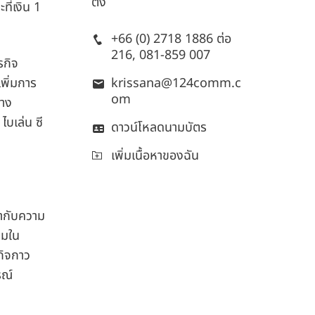
ติ้ง
ี่เงิน 1
+66 (0) 2718 1886 ต่อ
216, 081-859 007
รกิจ
พิ่มการ
krissana@124comm.c
om
่าง
ไบเล่น ซี
ดาวน์โหลดนามบัตร
เพิ่มเนื้อหาของฉัน
้ากับความ
ุมใน
กิจกาว
รณ์