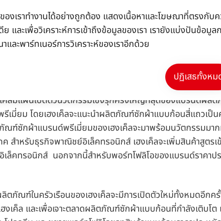
ค้าให้มากกว่าเดิมเพื่อจับเซกเมนต์ใหม่คือลูกค้ากลุ่มมิลเลนเนี
้ไซต์ของเราทำงานได้อย่างถูกต้อง แสดงเนื้อหาและโฆษณาที่ตรงกับคว
ีย และเพื่อวิเคราะห์การเข้าถึงข้อมูลของเรา เรายังแบ่งปันข้อมู
กิจช่างผมระดับมืออาชีพทั่วโลกเพื่อสร้างการเติบโต โดยคิดค้นนว
ณาและพาร์ทเนอร์การวิเคราะห์ของเราอีกด้วย
ีผมและดูแลผมที่มีศักยภาพสูง นอกจากนี้บริษัทมีแผนที่จะขยายแบรนด
่างผมมืออาชีพเพิ่มขึ้น เฮงเค็ลจะเปิดตัวแพลทฟอร์มอิเล็คทรอนิกส
ื่อสร้างยอดขายและให้บริการลูกค้าได้อย่างเหนือชั้น
ปฏิเสธทั้งหม
เค็ลมีแผนเปิดตัวนวัตกรรมเชิงรุกครั้งใหญ่ที่สุดของแบรนด์ผลิตภ
บบพรีเมี่ยม โดยเฮงเค็ลจะแนะนำผลิตภัณฑ์ซักผ้าแบบก้อนสี่แถวเป็น
ณฑ์ซักผ้าแบรนด์พรีเมี่ยมของเฮงเค็ลจะมาพร้อมนวัตกรรมมากมา
ค สำหรับธุรกิจพาณิชย์อิเล็คทรอนิกส์ เฮงเค็ลจะเพิ่มสินค้าสูตรเข
งอิเล็คทรอนิกส์ นอกจากนี้สำหรับพอร์ทโฟลิโอของแบรนด์ราคาป
ลิตภัณฑ์ในครัวเรือนของเฮงเค็ลจะมีการเปิดตัวใหม่ทั้งหมดอีกครั
เค็ล และเพื่อเจาะตลาดผลิตภัณฑ์ซักผ้าแบบก้อนที่กำลังเติบโต 