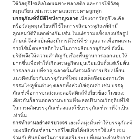
ใช้วัสดุรีไซเคิลโดยเฉพาะพลาสติก และการใช้วัสดุ
หมุนเวียน เช่น กระดาษและกระดาษลูกฟูก
บรรจุภัณฑ์ที่มีดีไซน์ชาญฉลาด
เนื่องจากวัสดุรีไซเคิล
หรือวัสดุหมุนเวียนที่ใช้ในการผลิตบรรจุภัณฑ์มักมี
คุณสมบัติที่แตกต่างกัน เช่น ในแง่ความแข็งแรงหรือรูป
ลักษณ์ จึงจำเป็นต้องมีการดีไซน์ที่ชาญฉลาดเพื่อทดแทน
การใช้เม็ดพลาสติกใหม่ในการผลิตบรรจุภัณฑ์ ดังนั้น
บริษัทจึงให้ความสำคัญกับเรื่องพื้นฐานการออกแบบให้
มากขึ้นเพื่อทำให้เกิดเศรษฐกิจหมุนเวียนนับตั้งแต่เริ่มต้น
การออกแบบที่ชาญฉลาดนั้นยังรวมถึงการปรับเปลี่ยน
แนวคิดเกี่ยวกับบรรจุภัณฑ์ใหม่ เฮงเค็ลจึงมองหานวัต
กรรมโซลูชั่นต่างๆ ตลอดทั้งห่วงโซ่คุณค่า เช่น บรรจุ
ภัณฑ์เพื่อการขนส่งและลอจิสติกส์ที่เกี่ยวข้อง ในขณะ
เดียวกันก็สานต่อความพยามที่จะลดปริมาณวัตถุดิบที่ใช้
ในการผลิตบรรจุภัณฑ์ลงและใช้บรรจุภัณฑ์เท่าที่จำเป็น
เท่านั้น
การทำงานอย่างครบวงจร
เฮงเค็ลมุ่งมั่นทำให้บรรจุภัณฑ์
ของผลิตภัณฑ์สามารถรีไซเคิลได้หลังจากใช้แล้ว เช่น
ร่วมกับพันธมิตรในการส่งเสริมระบบที่เหมาะสำหรับการ