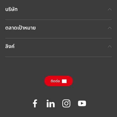
บริษัท
เกี่ยวกับเฮงเค็ล
ตลาดเป้าหมาย
แบรนด์เฮงเค็ล
เทคโนโลยีกาวเฮงเค็ล
(Henkel Adhesive Technologies)
ข่าวประชาสัมพันธ์ล่าสุด
ลิงค์
เฮงเค็ลคอนซูเมอร์แบรนด์
(Henkel Consumer Brands)
รายงานประจำปี
ตำแหน่งงานและการสมัครงาน
SDS, TDS, RoHS, RDS, Product Information
กรายงานผลกระทบด้านความยั่งยืนประจำปี
ศูนย์ดาวน์โหลดข้อมูล
(ภาษาอังกฤษ)
ติดต่อ
คำถามที่ถามบ่อย
Join
Join
Join
Join
us
us
us
us
on
on
on
on
Facebook
LinkedIn
Instagram
YouTube