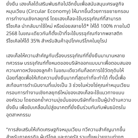
ยั่งยืน เฮงเค็ลได้เสริมพันธกิจไปอีกขั้นเพื่อสนับสนุนเศรษฐกิจ
หมุนเวียน
(Circular Economy) ให้มากขึ้นด้วยการขยายกรอบ
การทำงานเชิงกลยุทธ์ โดยเฮงเค็ลจะใช้บรรจุภัณฑ์ที่สามารถ
รีไซเคิล นำกลับมาใช้ใหม่ หรือย่อยสลายได้* ให้ได้ 100% ภายในปี
2568 ในขณะเดียวกันก็ตั้งเป้าที่จะใช้บรรจุภัณฑ์จากพลาสติก
รีไซเคิลให้ได้ 35% สำหรับสินค้าอุปโภคบริโภคในยุโรป
เฮงเค็ลให้ความสำคัญกับเรื่องบรรจุภัณฑ์ที่ยั่งยืนมานานหลาย
ทศวรรษ บรรจุภัณฑ์ทั้งหมดของบริษัทออกแบบมาเพื่อตอบสนอง
ความคาดหวังของลูกค้า ในขณะเดียวกันก็ลดการใช้วัตถุดิบให้
น้อยที่สุดเพื่อให้เกิดความยั่งยืนมากที่สุดเท่าที่จะทำได้ ทั้งนี้เพื่อ
สะท้อนการดำเนินงานที่แบ่งเป็น 3 ช่วงในห่วงโซ่คุณค่าหมุนเวียน
กรอบการทำงานเชิงกลยุทธ์ใหม่ของเฮงเค็ลจะใช้แนวทางแบบ
องค์รวม โดยตอกย้ำความมุ่งมั่นของบริษัทที่จะเป็นผู้นำด้านความ
ยั่งยืน เพื่อขับเคลื่อนไปสู่อนาคตที่ยั่งยืนร่วมกันกับพันธมิตรใน
อุตสาหกรรม
“การส่งเสริมให้เกิดเศรษฐกิจหมุนเวียน ทวีความสำคัญมากขึ้น
สำหรับภาคธุรกิจ ผู้บริโภค และภาครัฐ รวมทั้งหน่วยงานต่างๆ