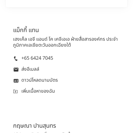
แม็กกี้
แทน
เฮงเค็ล เอจี แอนด์ โค เคจีเอเอ ฝ่ายสื่อสารองค์กร ประจำ
ภูมิภาคเอเชียตะวันออกเฉียงใต้
+65 6424 7045
ส่งอีเมลล์
ดาวน์โหลดนามบัตร
เพิ่มเนื้อหาของฉัน
กฤษณา
ปานสุนทร