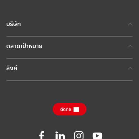
บริษัท
เกี่ยวกับเฮงเค็ล
ตลาดเป้าหมาย
แบรนด์เฮงเค็ล
เทคโนโลยีกาวเฮงเค็ล
(Henkel Adhesive Technologies)
ข่าวประชาสัมพันธ์ล่าสุด
ลิงค์
เฮงเค็ลคอนซูเมอร์แบรนด์
(Henkel Consumer Brands)
รายงานประจำปี
ตำแหน่งงานและการสมัครงาน
SDS, TDS, RoHS, RDS, Product Information
กรายงานผลกระทบด้านความยั่งยืนประจำปี
ศูนย์ดาวน์โหลดข้อมูล
(ภาษาอังกฤษ)
ติดต่อ
คำถามที่ถามบ่อย
Join
Join
Join
Join
us
us
us
us