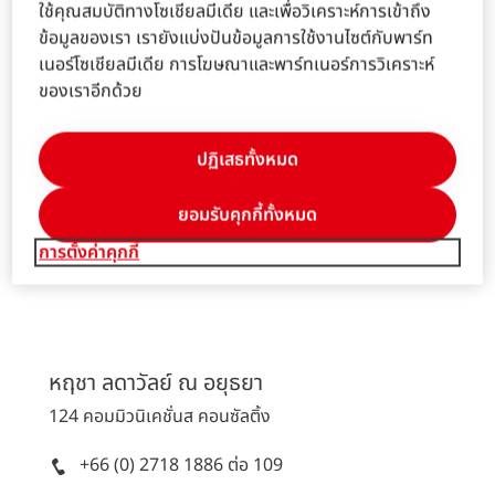
ใช้คุณสมบัติทางโซเชียลมีเดีย และเพื่อวิเคราะห์การเข้าถึง
แม็กกี้
แทน
ข้อมูลของเรา เรายังแบ่งปันข้อมูลการใช้งานไซต์กับพาร์ท
เฮงเค็ล เอจี แอนด์ โค เคจีเอเอ ฝ่ายสื่อสารองค์กร ประจำ
เนอร์โซเชียลมีเดีย การโฆษณาและพาร์ทเนอร์การวิเคราะห์
ภูมิภาคเอเชียตะวันออกเฉียงใต้
ของเราอีกด้วย
+65 6424 7045
ปฏิเสธทั้งหมด
ส่งอีเมลล์
ดาวน์โหลดนามบัตร
ยอมรับคุกกี้ทั้งหมด
การตั้งค่าคุกกี้
เพิ่มเนื้อหาของฉัน
หฤชา ลดาวัลย์ ณ
อยุธยา
124 คอมมิวนิเคชั่นส คอนซัลติ้ง
+66 (0) 2718 1886 ต่อ 109