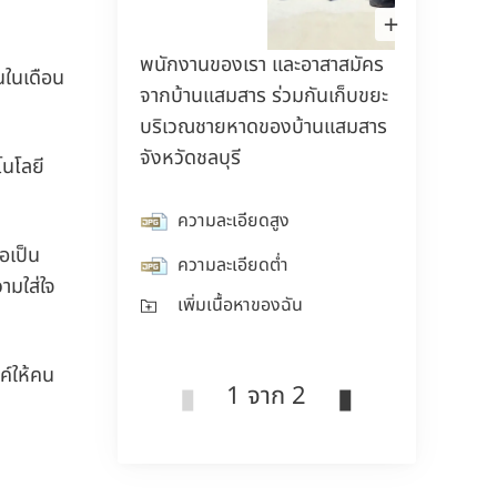
เปิด
รูป
ใน
พนักงานของเรา และอาสาสมัคร
พนักงา
กล่อง
นในเดือน
แสง
150 ปีของเฮงเค็ล
ก
จากบ้านแสมสาร ร่วมกันเก็บขยะ
ชายหาด
ป
บริเวณชายหาดของบ้านแสมสาร
150 ปีแห่งจิตวิญญาณของการบุกเบิก
จังหวัดชลบุรี
คว
โนโลยี
สะท้อนถึงการขับเคลื่อนความก้าวหน้าด้วยเป้า
หมายที่มั่นคง ที่เฮงเค็ล เราเปลี่ยนความ
คว
ความละเอียดสูง
เปลี่ยนแปลงให้กลายเป็นโอกาส ขับเคลื่อน
เพ
อเป็น
นวัตกรรม ความยั่งยืน และความรับผิดชอบ
ความละเอียดต่ำ
ามใส่ใจ
เพื่อร่วมกันสร้างอนาคตที่ดียิ่งขึ้น
เพิ่มเนื้อหาของฉัน
เรียนรู้เพิ่มเติม
ค์ให้คน
1 จาก 2