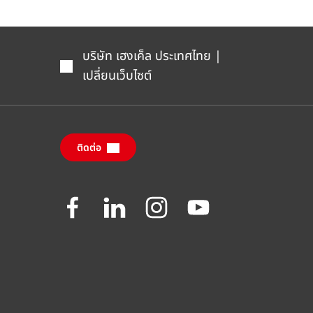
บริษัท เฮงเค็ล ประเทศไทย |
เปลี่ยนเว็บไซต์
ติดต่อ
Join
Join
Join
Join
us
us
us
us
on
on
on
on
Facebook
LinkedIn
Instagram
YouTube