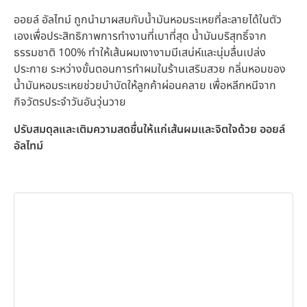
ออยล์ อัลไทม์ ถูกนำมาผสมกับน้ำมันหอมระเหยที่ละลายได้ในตัว
เองเพื่อประสิทธิภาพการทำงานที่เบาที่สุด น้ำมันบริสุทธิ์จาก
ธรรมชาติ 100% ทำให้เส้นผมเงางามมีเสน่ห์และนุ่มลื่นเปล่ง
ประกาย ระหว่างขั้นตอนการทำผมในร้านเสริมสวย กลิ่นหอมของ
น้ำมันหอมระเหยช่วยบำบัดให้ลูกค้าผ่อนคลาย เพื่อหลีกหนีจาก
กิจวัตรประจำวันอันวุ่นวาย
ปรับสมดุลและเติมความสดชื่นให้แก่เส้นผมและจิตใจด้วย ออยล์
อัลไทม์