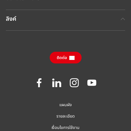
แบรนด์เฮงเค็ล
เทคโนโลยีกาวเฮงเค็ล
(Henkel Adhesive Technologies)
ข่าวประชาสัมพันธ์ล่าสุด
ลิงค์
เฮงเค็ลคอนซูเมอร์แบรนด์
(Henkel Consumer Brands)
รายงานประจำปี
ตำแหน่งงานและการสมัครงาน
SDS, TDS, RoHS, RDS, Product Information
กรายงานผลกระทบด้านความยั่งยืนประจำปี
ศูนย์ดาวน์โหลดข้อมูล
(ภาษาอังกฤษ)
ติดต่อ
คำถามที่ถามบ่อย
Join
Join
Join
Join
us
us
us
us
on
on
on
on
Facebook
LinkedIn
Instagram
YouTube
แผนผัง
รายละเอียด
เงื่อนไขการใช้งาน