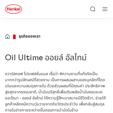
Skip to main content
Skip to footer
quick
search
ค้นหา
เมนู
ธุรกิจของเรา
Oil Ultime ออยล์ อัลไทม์
ชวาร์สคอฟ โปรเฟสชั่นแนล เชื่อว่า #ความงามที่แท้จริงเป็น
มากกว่ารูปลักษณ์ที่สวยงาม เป็นการผสมผสานของบุคลิกที่โดด
เด่นและความสมดุลภายใน ด้วยส่วนผสมที่มีคุณค่า ประสิทธิภาพ
สูงสุดจากธรรมชาติ, น้ำมันบริสุทธิ์เพื่อเติมพลังน้ำมันหอมระเห
ยอะโรมา - ออยล์ อัลไทม์ ให้ความรู้สึกเบาสบายมีชีวิตชีวา, ช่วยให้
ลูกค้าหลีกหนีความวุ่นวายจากกิจวัตรประจำวัน เพื่อกลับสู่สมดุล
ภายในร่างกายระหว่างขั้นตอนการบำบัดในร้าน