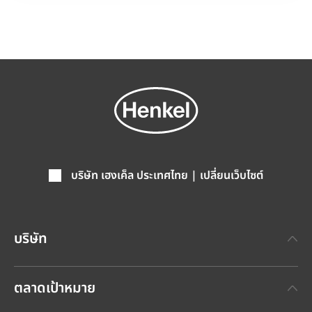
บริษัท เฮงเค็ล ประเทศไทย | เปลี่ยนเว็บไซต์
บริษัท
เกี่ยวกับเฮงเค็ล
ตลาดเป้าหมาย
แบรนด์เฮงเค็ล