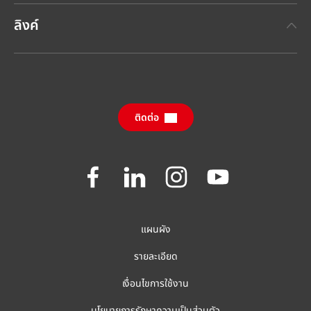
เทคโนโลยีกาวเฮงเค็ล
(Henkel Adhesive Technologies)
ข่าวประชาสัมพันธ์ล่าสุด
ลิงค์
เฮงเค็ลคอนซูเมอร์แบรนด์
(Henkel Consumer Brands)
รายงานประจำปี
ตำแหน่งงานและการสมัครงาน
SDS, TDS, RoHS, RDS, Product Information
กรายงานผลกระทบด้านความยั่งยืนประจำปี
ศูนย์ดาวน์โหลดข้อมูล
(ภาษาอังกฤษ)
ติดต่อ
คำถามที่ถามบ่อย
Join
Join
Join
Join
us
us
us
us
on
on
on
on
Facebook
LinkedIn
Instagram
YouTube
แผนผัง
รายละเอียด
เงื่อนไขการใช้งาน
นโยบายการรักษาความเป็นส่วนตัว